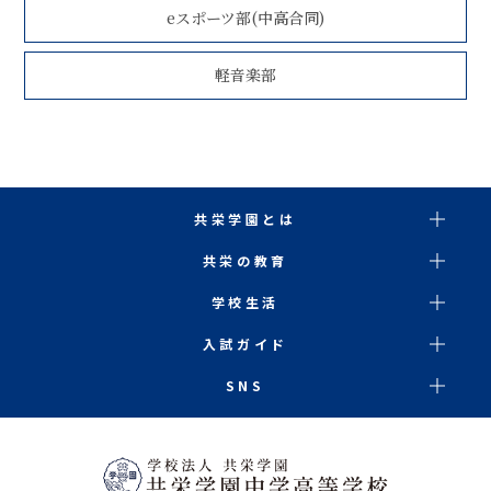
eスポーツ部(中高合同)
軽音楽部
共栄学園とは
共栄の教育
学校生活
入試ガイド
SNS