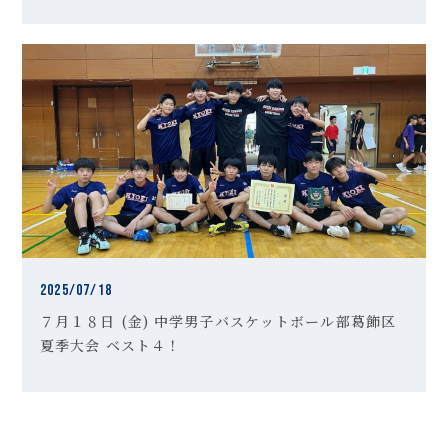
者は、以下のＵＲＬより参加申し込みを行ってくださ
い。 https://mirai-compass.net/usr/tkyoe […]
2025/07/18
７月１８日 (金) 中学男子バスケットボール部葛飾区
夏季大会 ベスト４！