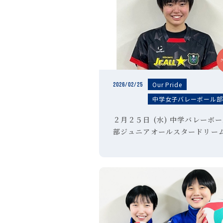
Our Pride
2026/02/25
中学女子バレーボール
２月２５日 (水) 中学バレーボ
部ジュニアオールスタードリー
ッチ 高校選抜大会に選出！