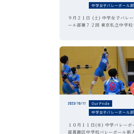
中学女子バレーボール
９月２１日 (土) 中学女子バレ
ール部第７２回 東京私立中学校
高等学校 バレーボール大会 優
Our Pride
2023/10/11
中学女子バレーボール
１０月１１日(水) 中学バレーボ
部葛飾区中学校バレーボール新