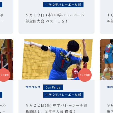
部
中学女子バレーボール部
ーボ
９月１９日 (木) 中学バレーボール
１
・
部全国大会 ベスト１６！
ル
勝！
ル
中学
中学
クラブ活動
クラブ活動
Our Pride
2023/09/22
2023
部
中学女子バレーボール部
ール
９月２２日(金) 中学バレーボール部
９
人大
葛飾区１，２年生大会 優勝！
第