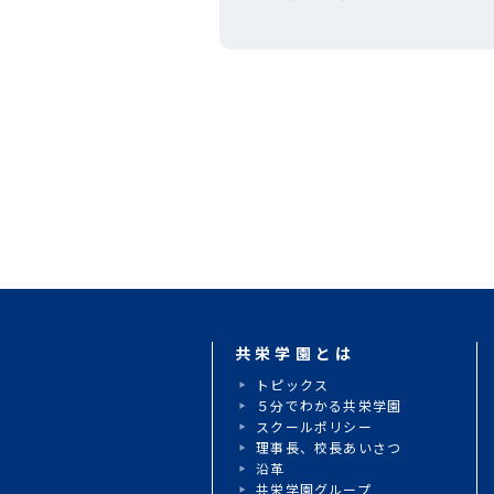
会 優勝！
共栄学園とは
トピックス
５分でわかる共栄学園
スクールポリシー
理事長、校長あいさつ
沿革
共栄学園グループ