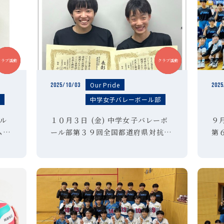
中学
中学
クラブ活動
クラブ活動
Our Pride
2025/10/03
2025
部
中学女子バレーボール部
ール
１０月３日 (金) 中学女子バレーボ
９
ムマ
ール部第３９回全国都道府県対抗中
第
学バレーボール大会東京都選抜チー
大
ムに選出！
バ