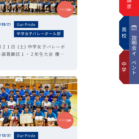
中学
クラブ活動
Our Pride
/09/21
高校
中学女子バレーボール部
説明会・イベント
月２１日 (土) 中学女子バレーボ
ル部葛飾区１・２年生大会 優
！
中学
中学
クラブ活動
Our Pride
/10/31