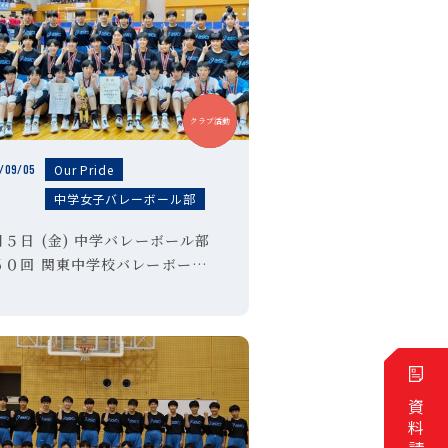
中学
クラブ活動
Our Pride
/09/05
中学女子バレーボール部
月５日 (金) 中学バレーボール部
６０回 関東中学校バレーボール
会 優勝！第５５回 全日本中学校
レーボール選手権大会 第３位！
資料請求