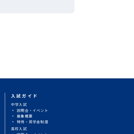
ーボール大会 準優勝！
入試ガイド
動
中学入試
説明会・イベント
募集概要
特待・奨学金制度
高校入試