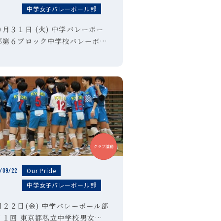
中学女子バレーボール部
０月３１日 (火) 中学バレーボー
部第６ブロック中学校バレーボー
大会 優勝！
中学
クラブ活動
Our Pride
/09/22
中学女子バレーボール部
月２２日(金) 中学バレーボール部
７１回 東京都私立中学校男女バ