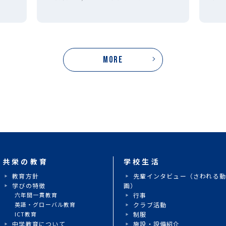
レ
MORE
共栄の教育
学校生活
教育方針
先輩インタビュー（さわれる
学びの特徴
画）
六年間一貫教育
行事
英語・グローバル教育
クラブ活動
ICT教育
制服
中学教育について
施設・設備紹介