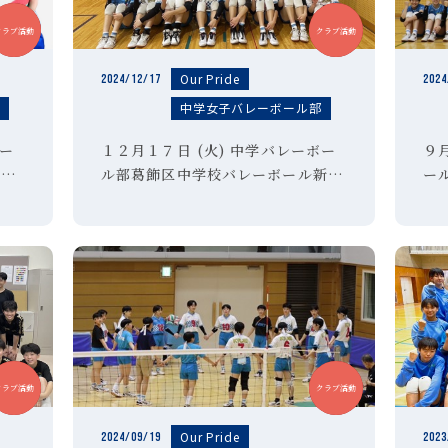
中学
中学
クラブ活動
クラブ活動
Our Pride
2024/12/17
2024
部
中学女子バレーボール部
ボー
１２月１７日 (火) 中学バレーボー
９
 中
ル部葛飾区中学校バレーボール新人
ー
チー
大会 優勝第６ブロック中学校バレ
勝
ーボール新人大会 優勝東京都中学
校バレーボール大会 第５位
中学
中学
クラブ活動
クラブ活動
Our Pride
2024/09/19
2023