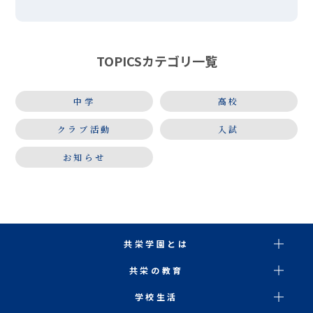
宿を実施しました。東京・晴海にあるホテルに２泊３
日で訪れ、英語・国語・数学の３教科に絞り、問題演
習や確認テストを実 […]
TOPICSカテゴリ一覧
中学
高校
クラブ活動
入試
お知らせ
共栄学園とは
共栄の教育
学校生活