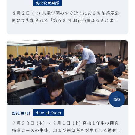
高校吹奏楽部
８月２日 (土) 共栄学園のすぐ近くにあるお花茶屋公
園にて実施された「第６３回 お花茶屋ふるさとまつ
り」の会場にて、本校吹奏楽部が演奏させていただき
ました。「夏祭り」「ultra soul」などの定番曲に
始まり、アンコー […]
高校
Now at Kyoei
2026/08/01
７月３０日 (木) ～ ８月１日 (土) 高校１年生の探究
特進コースの生徒、および希望者を対象とした勉強合