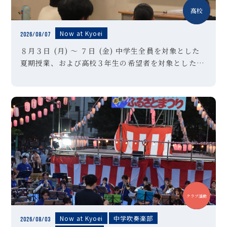
中学
高校
Now at Kyoei
2026/08/07
８月３日 (月) ～ ７日 (金) 中学生全員を対象とした
夏期授業、および高校３年生の希望者を対象とした夏
期特訓講習Ⅱ期を実施しました。高校３年生のみなさ
んは受験対策として講習を選択した生徒も多く、暑さ
に負けずに懸命に授 […]
中学
高校
クラブ活動
Now at Kyoei
中学吹奏楽部
2026/08/03