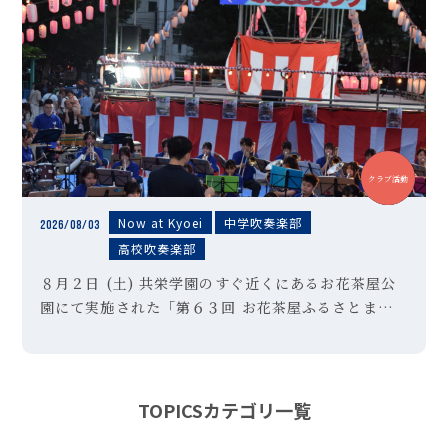
中学
高校
クラブ活動
Now at Kyoei
中学吹奏楽部
2026/08/03
高校吹奏楽部
８月２日 (土) 共栄学園のすぐ近くにあるお花茶屋公
園にて実施された「第６３回 お花茶屋ふるさとまつ
り」の会場にて、本校吹奏楽部が演奏させていただき
ました。「夏祭り」「ultra soul」などの定番曲に
始まり、アンコー […]
TOPICSカテゴリ一覧