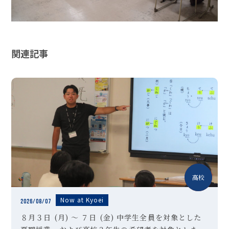
関連記事
中学
高校
Now at Kyoei
2026/08/07
８月３日 (月) ～ ７日 (金) 中学生全員を対象とした