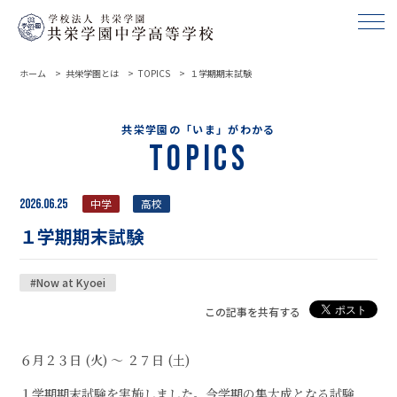
ホーム
共栄学園とは
TOPICS
１学期期末試験
共栄学園の「いま」がわかる
Topics
2026.06.25
中学
高校
１学期期末試験
#Now at Kyoei
この記事を共有する
６月２３日 (火) ～ ２７日 (土)
１学期期末試験を実施しました。今学期の集大成となる試験