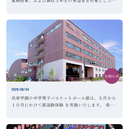
夏期授業、および高校３年生の希望者を対象とした夏
期特訓講習Ⅱ期を実施しました。高校３年生のみなさ
んは受験対策として講習を選択した生徒も多く、暑さ
に負けずに懸命に授 […]
お知らせ
中学
クラブ活動
2026/08/04
共栄学園の中学男子バスケットボール部は、８月から
１０月にかけて部活動体験 を実施いたします。 希望
者は、以下のＵＲＬより参加申し込みを行ってくださ
い。 ご不明な点は、顧問の「森田」までお問い合わせ
ください。