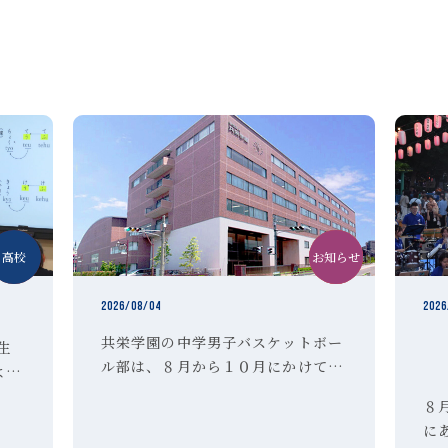
中学
高校
お知らせ
中学
クラブ活動
2026/08/04
2026
共栄学園の中学男子バスケットボー
学生
ル部は、８月から１０月にかけて部
よび
活動体験 を実施いたします。 希望
た夏
８
者は、以下のＵＲＬより参加申し込
。高
に
みを行ってください。 ご不明な点
とし