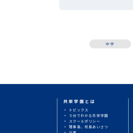
て講習を選択した生徒も多く、
に負けずに懸命に授 […]
中学
共栄学園とは
トピックス
５分でわかる共栄学園
スクールポリシー
理事長、校長あいさつ
沿革