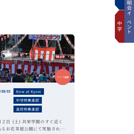
説明会・イベント
中学
中学
高校
クラブ活動
Now at Kyoei
/08/03
中学吹奏楽部
高校吹奏楽部
月２日 (土) 共栄学園のすぐ近く
あるお花茶屋公園にて実施された