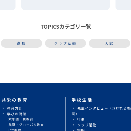
「
は、顧問の「森田」までお問い合わ
暑さ
り
せください。
奏
り」
TOPICSカテゴリ一覧
に
高校
クラブ活動
入試
共栄の教育
学校生活
教育方針
先輩インタビュー（さわれる
学びの特徴
画）
六年間一貫教育
行事
英語・グローバル教育
クラブ活動
ICT教育
制服