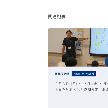
関連記事
Now at Kyoei
2026/08/07
８月３日 (月) ～ ７日 (金) 中
全員を対象とした夏期授業、お
高校３年生の希望者を対象とし
期特訓講習Ⅱ期を実施しました
校３年生のみなさんは受験対策