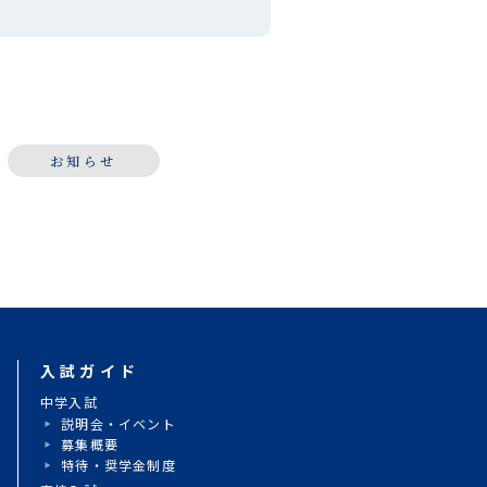
第６３回 お花茶屋ふるさとまつ
」の会場にて、本校吹奏楽部が演
させていただきました。「夏祭
「ultra soul」などの定番曲
始まり、アンコー […]
お知らせ
入試ガイド
動
中学入試
説明会・イベント
募集概要
特待・奨学金制度