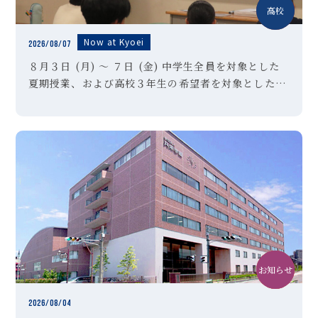
中学
高校
Now at Kyoei
2026/08/07
８月３日 (月) ～ ７日 (金) 中学生全員を対象とした
夏期授業、および高校３年生の希望者を対象とした夏
期特訓講習Ⅱ期を実施しました。高校３年生のみなさ
んは受験対策として講習を選択した生徒も多く、暑さ
に負けずに懸命に授 […]
お知らせ
中学
クラブ活動
2026/08/04