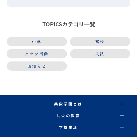
ました。「夏祭り」「ultra soul」などの定番曲に
始まり、アンコー […]
TOPICSカテゴリ一覧
中学
高校
クラブ活動
入試
お知らせ
共栄学園とは
共栄の教育
学校生活