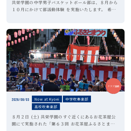
共栄学園の中学男子バスケットボール部は、８月から
１０月にかけて部活動体験 を実施いたします。 希望
者は、以下のＵＲＬより参加申し込みを行ってくださ
い。 ご不明な点は、顧問の「森田」までお問い合わせ
ください。
中学
高校
クラブ活動
Now at Kyoei
中学吹奏楽部
2026/08/03
高校吹奏楽部
８月２日 (土) 共栄学園のすぐ近くにあるお花茶屋公
園にて実施された「第６３回 お花茶屋ふるさとまつ
り」の会場にて、本校吹奏楽部が演奏させていただき