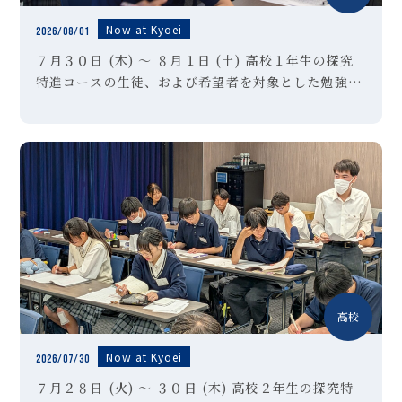
Now at Kyoei
2026/08/01
７月３０日 (木) ～ ８月１日 (土) 高校１年生の探究
特進コースの生徒、および希望者を対象とした勉強合
宿を実施しました。東京・晴海にあるホテルに２泊３
日で訪れ、英語・国語・数学の３教科に絞り、問題演
習や確認テストを実 […]
高校
Now at Kyoei
2026/07/30
７月２８日 (火) ～ ３０日 (木) 高校２年生の探究特