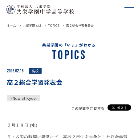
ホーム
共栄学園とは
TOPICS
高２総合学習発表会
共栄学園の「いま」がわかる
Topics
2026.02.18
高校
高２総合学習発表会
#Now at Kyoei
この記事を共有する
２月１８日 (水)
５・６限の時間に講堂にて、高校２年生を対象とした総合学習