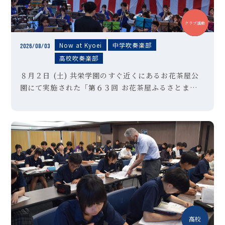
中学
高校
クラブ活動
Now at Kyoei
中学吹奏楽部
2026/08/03
高校吹奏楽部
８月２日 (土) 共栄学園のすぐ近くにあるお花茶屋公
園にて実施された「第６３回 お花茶屋ふるさとまつ
り」の会場にて、本校吹奏楽部が演奏させていただき
ました。「夏祭り」「ultra soul」などの定番曲に
始まり、アンコー […]
高校