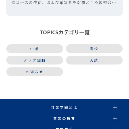
進コースの生徒、および希望者を対象とした勉強合宿
を実施しました。東京・晴海にあるホテルに２泊３日
で訪れ、文系生徒は英語・国語、理系生徒は英語・数
学に絞り、問題演習 […]
TOPICSカテゴリ一覧
中学
高校
クラブ活動
入試
お知らせ
共栄学園とは
共栄の教育