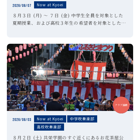
Now at Kyoei
2026/08/07
８月３日 (月) ～ ７日 (金) 中学生全員を対象とした
夏期授業、および高校３年生の希望者を対象とした夏
期特訓講習Ⅱ期を実施しました。高校３年生のみなさ
んは受験対策として講習を選択した生徒も多く、暑さ
に負けずに懸命に授 […]
中学
高校
クラブ活動
Now at Kyoei
中学吹奏楽部
2026/08/03
高校吹奏楽部
８月２日 (土) 共栄学園のすぐ近くにあるお花茶屋公