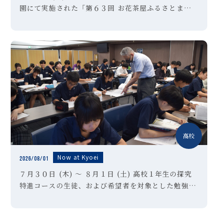
園にて実施された「第６３回 お花茶屋ふるさとまつ
り」の会場にて、本校吹奏楽部が演奏させていただき
ました。「夏祭り」「ultra soul」などの定番曲に
始まり、アンコー […]
高校
Now at Kyoei
2026/08/01
７月３０日 (木) ～ ８月１日 (土) 高校１年生の探究
特進コースの生徒、および希望者を対象とした勉強合
宿を実施しました。東京・晴海にあるホテルに２泊３
日で訪れ、英語・国語・数学の３教科に絞り、問題演