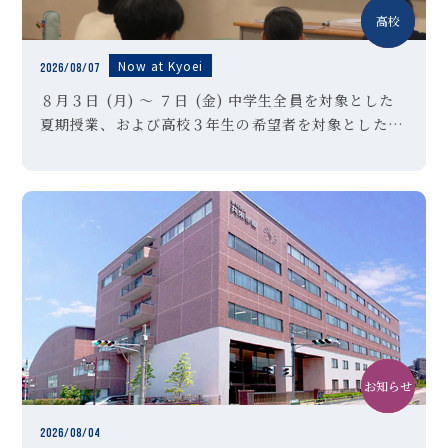
中学
高校
Now at Kyoei
2026/08/07
８月３日 (月) ～ ７日 (金) 中学生全員を対象とした
夏期授業、および高校３年生の希望者を対象とした夏
期特訓講習Ⅱ期を実施しました。高校３年生のみなさ
んは受験対策として講習を選択した生徒も多く、暑さ
に負けずに懸命に授 […]
お知らせ
中学
クラブ活動
2026/08/04