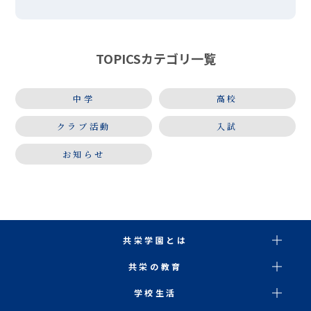
り」の会場にて、本校吹奏楽部が演奏させていただき
ました。「夏祭り」「ultra soul」などの定番曲に
始まり、アンコー […]
TOPICSカテゴリ一覧
中学
高校
クラブ活動
入試
お知らせ
共栄学園とは
共栄の教育
学校生活