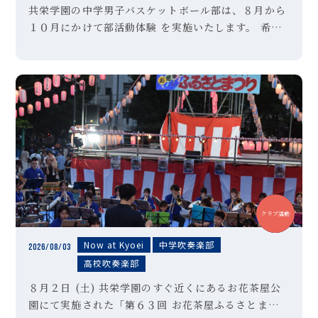
共栄学園の中学男子バスケットボール部は、８月から
１０月にかけて部活動体験 を実施いたします。 希望
者は、以下のＵＲＬより参加申し込みを行ってくださ
い。 ご不明な点は、顧問の「森田」までお問い合わせ
ください。
中学
高校
クラブ活動
Now at Kyoei
中学吹奏楽部
2026/08/03
高校吹奏楽部
８月２日 (土) 共栄学園のすぐ近くにあるお花茶屋公
園にて実施された「第６３回 お花茶屋ふるさとまつ