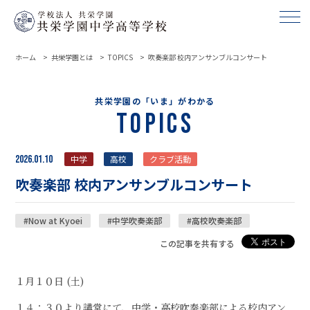
ホーム
共栄学園とは
TOPICS
吹奏楽部 校内アンサンブルコンサート
共栄学園の「いま」がわかる
Topics
2026.01.10
中学
高校
クラブ活動
吹奏楽部 校内アンサンブルコンサート
#Now at Kyoei
#中学吹奏楽部
#高校吹奏楽部
この記事を共有する
１月１０日 (土)
１４：３０より講堂にて、中学・高校吹奏楽部による校内アン