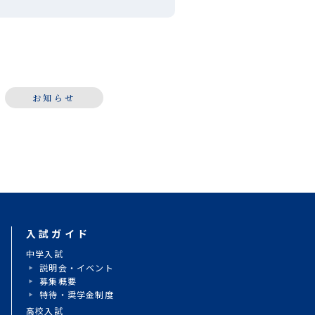
」の会場にて、本校吹奏楽部が演
させていただきました。「夏祭
「ultra soul」などの定番曲
始まり、アンコー […]
お知らせ
入試ガイド
動
中学入試
説明会・イベント
募集概要
特待・奨学金制度
高校入試