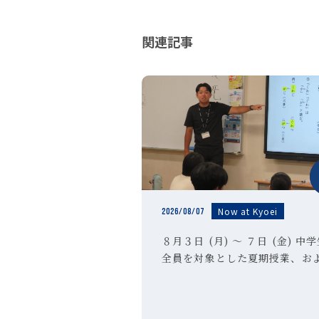
関連記事
Now at Kyoei
2026/08/07
８月３日 (月) ～ ７日 (金) 中
全員を対象とした夏期授業、お
高校３年生の希望者を対象とし
期特訓講習Ⅱ期を実施しました
校３年生のみなさんは受験対策