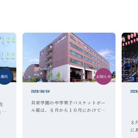
中学
高校
お知らせ
中学
クラブ活動
2026/08/04
2026
共栄学園の中学男子バスケットボー
学生
ル部は、８月から１０月にかけて部
よび
活動体験 を実施いたします。 希望
た夏
８
者は、以下のＵＲＬより参加申し込
。高
に
みを行ってください。 ご不明な点
とし
「