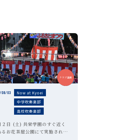
中学
高校
クラブ活動
Now at Kyoei
/08/03
中学吹奏楽部
高校吹奏楽部
月２日 (土) 共栄学園のすぐ近く
あるお花茶屋公園にて実施された
第６３回 お花茶屋ふるさとまつ