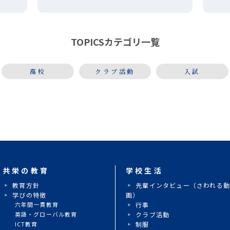
は、顧問の「森田」までお問い合わ
暑さ
り
せください。
奏
り」
TOPICSカテゴリ一覧
に
高校
クラブ活動
入試
共栄の教育
学校生活
教育方針
先輩インタビュー（さわれる
学びの特徴
画）
六年間一貫教育
行事
英語・グローバル教育
クラブ活動
ICT教育
制服