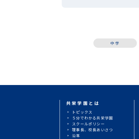
て講習を選択した生徒も多く、
に負けずに懸命に授 […]
中学
共栄学園とは
トピックス
５分でわかる共栄学園
スクールポリシー
理事長、校長あいさつ
沿革