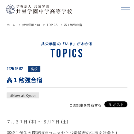
ホーム
共栄学園とは
TOPICS
高１勉強合宿
共栄学園の「いま」がわかる
Topics
2025.08.02
高校
高１勉強合宿
#Now at Kyoei
この記事を共有する
７月３１日 (木) ～ ８月２日 (土)
高校１年生の探究特進コースおよび希望者の生徒を対象とし