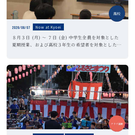
中学
高校
Now at Kyoei
2026/08/07
８月３日 (月) ～ ７日 (金) 中学生全員を対象とした
夏期授業、および高校３年生の希望者を対象とした夏
期特訓講習Ⅱ期を実施しました。高校３年生のみなさ
んは受験対策として講習を選択した生徒も多く、暑さ
に負けずに懸命に授 […]
中学
高校
クラブ活動