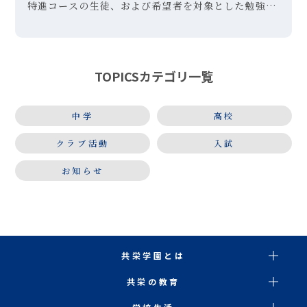
特進コースの生徒、および希望者を対象とした勉強合
宿を実施しました。東京・晴海にあるホテルに２泊３
日で訪れ、英語・国語・数学の３教科に絞り、問題演
習や確認テストを実 […]
TOPICSカテゴリ一覧
中学
高校
クラブ活動
入試
お知らせ
共栄学園とは
共栄の教育