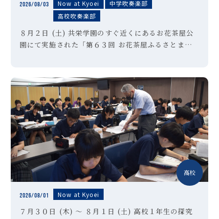
Now at Kyoei
中学吹奏楽部
2026/08/03
高校吹奏楽部
８月２日 (土) 共栄学園のすぐ近くにあるお花茶屋公
園にて実施された「第６３回 お花茶屋ふるさとまつ
り」の会場にて、本校吹奏楽部が演奏させていただき
ました。「夏祭り」「ultra soul」などの定番曲に
始まり、アンコー […]
高校
Now at Kyoei
2026/08/01
７月３０日 (木) ～ ８月１日 (土) 高校１年生の探究