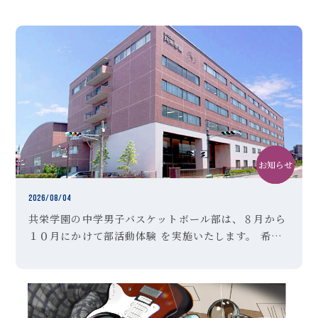
お知らせ
中学
クラブ活動
2026/08/04
共栄学園の中学男子バスケットボール部は、８月から
１０月にかけて部活動体験 を実施いたします。 希望
者は、以下のＵＲＬより参加申し込みを行ってくださ
い。 ご不明な点は、顧問の「森田」までお問い合わせ
ください。