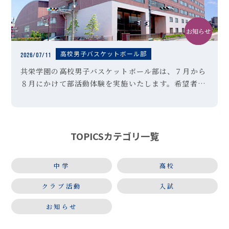
お知らせ
高校
クラブ活動
高校男子バスケットボール部
2026/07/11
共栄学園の高校男子バスケットボール部は、７月から
８月にかけて部活動体験を実施いたします。希望者
は、以下のＵＲＬより参加申し込みを行ってくださ
い。 https://mirai-compass.net/usr/tkyoeig
[…]
TOPICSカテゴリ一覧
中学
高校
クラブ活動
入試
お知らせ