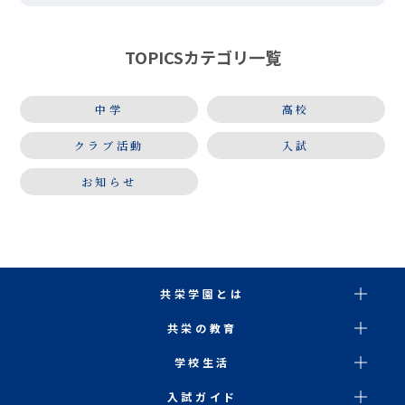
日で訪れ、英語・国語・数学の３教科に絞り、問題演
習や確認テストを実 […]
TOPICSカテゴリ一覧
中学
高校
クラブ活動
入試
お知らせ
共栄学園とは
共栄の教育
学校生活
入試ガイド