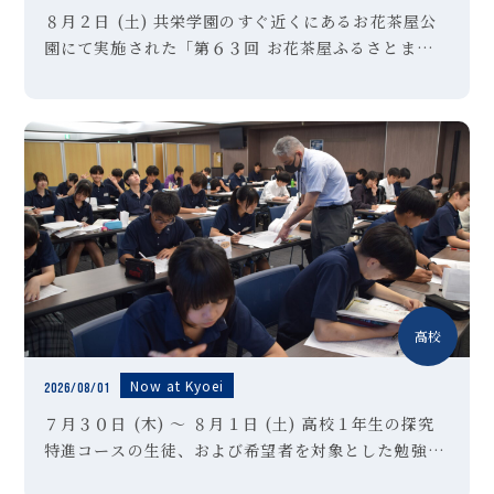
８月２日 (土) 共栄学園のすぐ近くにあるお花茶屋公
園にて実施された「第６３回 お花茶屋ふるさとまつ
り」の会場にて、本校吹奏楽部が演奏させていただき
ました。「夏祭り」「ultra soul」などの定番曲に
始まり、アンコー […]
高校
Now at Kyoei
2026/08/01
７月３０日 (木) ～ ８月１日 (土) 高校１年生の探究
特進コースの生徒、および希望者を対象とした勉強合
宿を実施しました。東京・晴海にあるホテルに２泊３