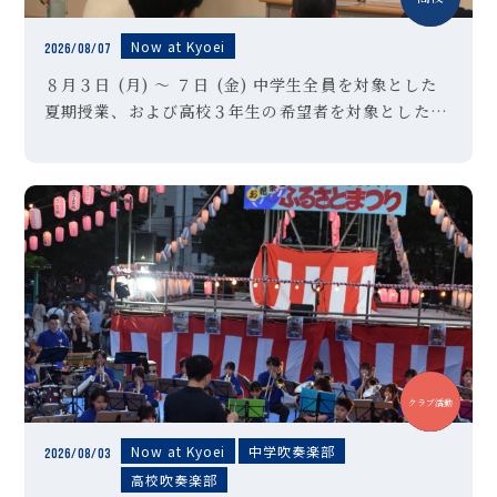
Now at Kyoei
2026/08/07
８月３日 (月) ～ ７日 (金) 中学生全員を対象とした
夏期授業、および高校３年生の希望者を対象とした夏
期特訓講習Ⅱ期を実施しました。高校３年生のみなさ
んは受験対策として講習を選択した生徒も多く、暑さ
に負けずに懸命に授 […]
中学
高校
クラブ活動
Now at Kyoei
中学吹奏楽部
2026/08/03
高校吹奏楽部