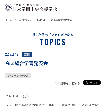
ホーム
共栄学園とは
TOPICS
高２総合学習発表会
共栄学園の「いま」がわかる
Topics
2025.02.19
高校
高２総合学習発表会
#Now at Kyoei
この記事を共有する
２月１９日 (水)
５・６限の時間に講堂にて、高校２年生を対象とした総合学習