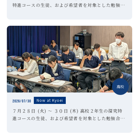
特進コースの生徒、および希望者を対象とした勉強合
宿を実施しました。東京・晴海にあるホテルに２泊３
日で訪れ、英語・国語・数学の３教科に絞り、問題演
習や確認テストを実 […]
高校
Now at Kyoei
2026/07/30
７月２８日 (火) ～ ３０日 (木) 高校２年生の探究特
進コースの生徒、および希望者を対象とした勉強合宿
を実施しました。東京・晴海にあるホテルに２泊３日
で訪れ、文系生徒は英語・国語、理系生徒は英語・数