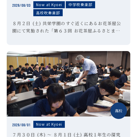
Now at Kyoei
中学吹奏楽部
2026/08/03
高校吹奏楽部
８月２日 (土) 共栄学園のすぐ近くにあるお花茶屋公
園にて実施された「第６３回 お花茶屋ふるさとまつ
り」の会場にて、本校吹奏楽部が演奏させていただき
ました。「夏祭り」「ultra soul」などの定番曲に
始まり、アンコー […]
高校
Now at Kyoei
2026/08/01
７月３０日 (木) ～ ８月１日 (土) 高校１年生の探究