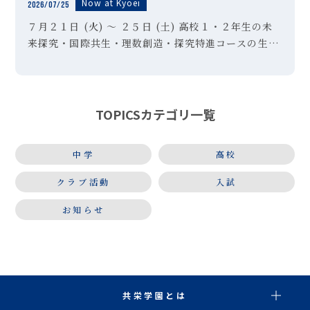
Now at Kyoei
2026/07/25
７月２１日 (火) ～ ２５日 (土) 高校１・２年生の未
来探究・国際共生・理数創造・探究特進コースの生徒
を対象とした夏期授業、および高校１～３年生の希望
者を対象とした夏期特訓講習Ⅰ期を実施しました。夏
本番、暑さ真っ盛り […]
TOPICSカテゴリ一覧
中学
高校
クラブ活動
入試
お知らせ
共栄学園とは