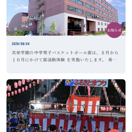
お知らせ
中学
クラブ活動
2026/08/04
共栄学園の中学男子バスケットボール部は、８月から
１０月にかけて部活動体験 を実施いたします。 希望
者は、以下のＵＲＬより参加申し込みを行ってくださ
い。 ご不明な点は、顧問の「森田」までお問い合わせ
ください。