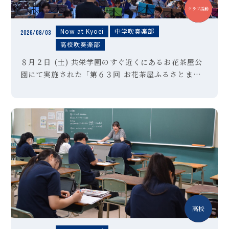
中学
高校
クラブ活動
Now at Kyoei
中学吹奏楽部
2026/08/03
高校吹奏楽部
８月２日 (土) 共栄学園のすぐ近くにあるお花茶屋公
園にて実施された「第６３回 お花茶屋ふるさとまつ
り」の会場にて、本校吹奏楽部が演奏させていただき
ました。「夏祭り」「ultra soul」などの定番曲に
始まり、アンコー […]
中学
高校