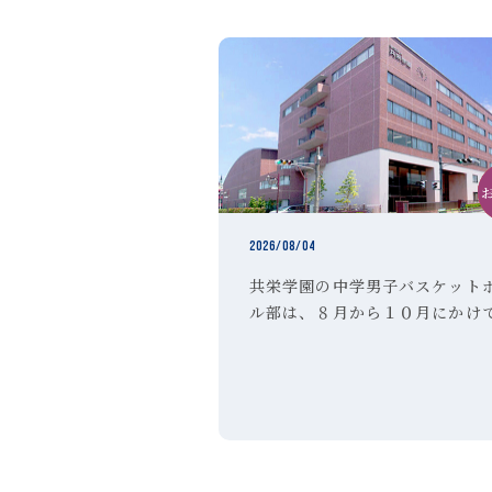
2026/08/04
共栄学園の中学男子バスケット
ル部は、８月から１０月にかけ
活動体験 を実施いたします。 
者は、以下のＵＲＬより参加申
みを行ってください。 ご不明な
は、顧問の「森田」までお問い
せください。