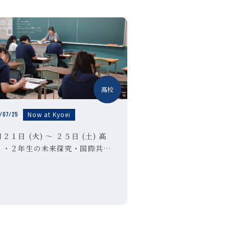
中学
高校
Now at Kyoei
/07/25
２１日 (火) ～ ２５日 (土) 高
１・２年生の未来探究・国際共
・理数創造・探究特進コースの生
を対象とした夏期授業、および高
１～３年生の希望者を対象とした
期特訓講習Ⅰ期を実施しました。
本番、暑さ真っ盛り […]