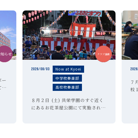
お知らせ
中学
中学
高校
クラブ活動
クラブ活動
Now at Kyoei
2026/08/03
2026
中学吹奏楽部
ボー
７月
高校吹奏楽部
て部
校
希望
生
８月２日 (土) 共栄学園のすぐ近く
し込
徒
にあるお花茶屋公園にて実施された
点
校
「第６３回 お花茶屋ふるさとまつ
合わ
夏
り」の会場にて、本校吹奏楽部が演
夏
奏させていただきました。「夏祭
り」「ultra soul」などの定番曲