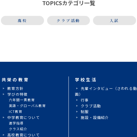
TOPICSカテゴリ一覧
に始まり、アンコー […]
高校
クラブ活動
入試
共栄の教育
学校生活
教育方針
先輩インタビュー（さわれる
学びの特徴
画）
六年間一貫教育
行事
英語・グローバル教育
クラブ活動
ICT教育
制服
中学教育について
施設・設備紹介
進学指導
クラス紹介
高校教育について