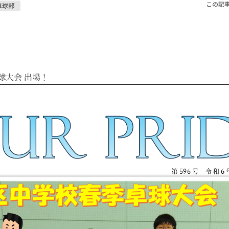
この記
卓球部
球大会 出場！