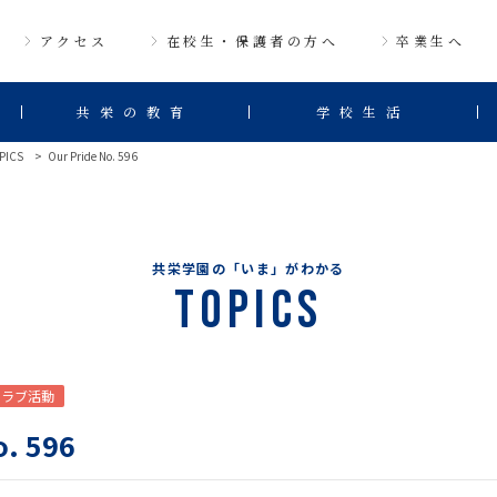
アクセス
在校生・保護者の方へ
卒業生へ
共栄の教育
学校生活
PICS
Our Pride No. 596
共栄学園の「いま」がわかる
Topics
クラブ活動
o. 596