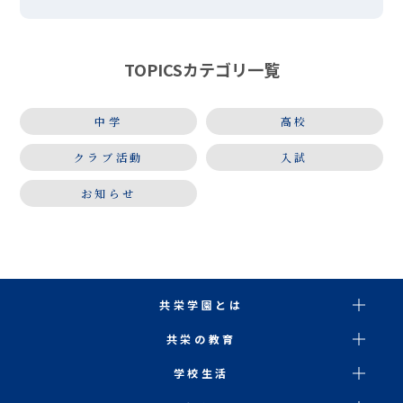
ました。「夏祭り」「ultra soul」などの定番曲に
始まり、アンコー […]
TOPICSカテゴリ一覧
中学
高校
クラブ活動
入試
お知らせ
共栄学園とは
共栄の教育
学校生活