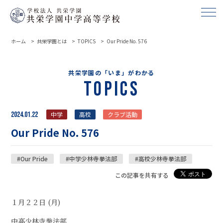
ホーム
共栄学園とは
TOPICS
Our Pride No. 576
共栄学園の「いま」がわかる
Topics
2024.01.22
中学
高校
クラブ活動
Our Pride No. 576
#Our Pride
#中学少林寺拳法部
#高校少林寺拳法部
この記事を共有する
１月２２日 (月)
中高少林寺拳法部