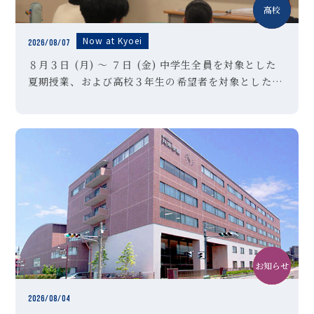
中学
高校
Now at Kyoei
2026/08/07
８月３日 (月) ～ ７日 (金) 中学生全員を対象とした
夏期授業、および高校３年生の希望者を対象とした夏
期特訓講習Ⅱ期を実施しました。高校３年生のみなさ
んは受験対策として講習を選択した生徒も多く、暑さ
に負けずに懸命に授 […]
お知らせ
中学
クラブ活動
2026/08/04