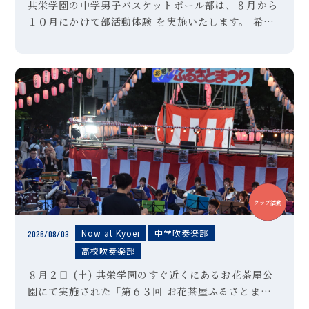
共栄学園の中学男子バスケットボール部は、８月から
１０月にかけて部活動体験 を実施いたします。 希望
者は、以下のＵＲＬより参加申し込みを行ってくださ
い。 ご不明な点は、顧問の「森田」までお問い合わせ
ください。
中学
高校
クラブ活動
Now at Kyoei
中学吹奏楽部
2026/08/03
高校吹奏楽部
８月２日 (土) 共栄学園のすぐ近くにあるお花茶屋公
園にて実施された「第６３回 お花茶屋ふるさとまつ
り」の会場にて、本校吹奏楽部が演奏させていただき