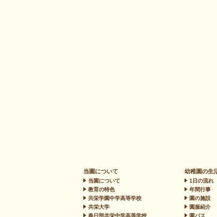
当園について
幼稚園の生
当園について
1日の流れ
教育の特色
年間行事
共栄学園中学高等学校
園の施設
共栄大学
園服紹介
春日部共栄中学高等学校
園バス