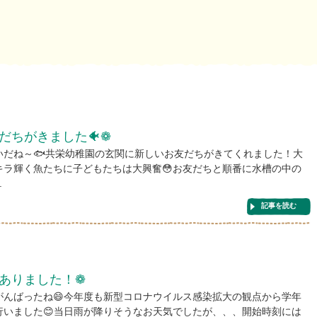
だちがきました🐠❁
いだね～🐟共栄幼稚園の玄関に新しいお友だちがきてくれました！大
キラ輝く魚たちに子どもたちは大興奮😳お友だちと順番に水槽の中の
.
記事を読む
ありました！❁
がんばったね😄今年度も新型コロナウイルス感染拡大の観点から学年
行いました😊当日雨が降りそうなお天気でしたが、、、開始時刻には