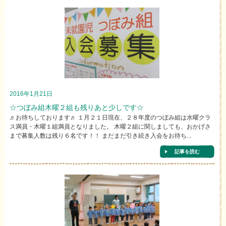
2016年1月21日
☆つぼみ組木曜２組も残りあと少しです☆
♬お待ちしております♬ １月２１日現在、２８年度のつぼみ組は水曜クラ
ス満員・木曜１組満員となりました。 木曜２組に関しましても、おかげさ
まで募集人数は残り６名です！！ まだまだ引き続き入会をお待ち...
記事を読む