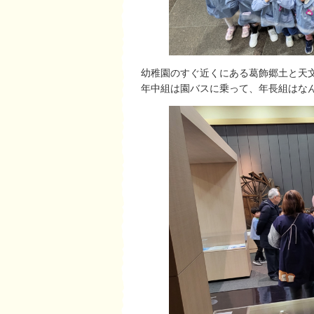
幼稚園のすぐ近くにある葛飾郷土と天
年中組は園バスに乗って、年長組はな