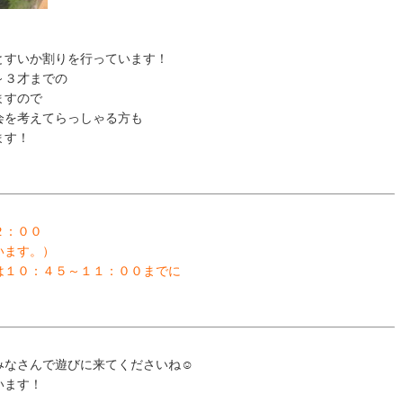
とすいか割りを行っています！
～３才までの
ますので
会を考えてらっしゃる方も
ます！
２：００
います。）
は１０：４５～１１：００までに
みなさんで遊びに来てくださいね☺
います！