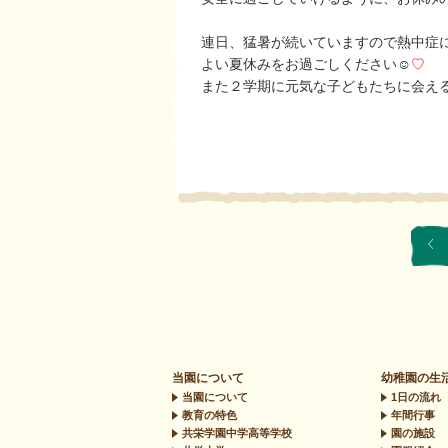
連日、猛暑が続いていますので熱中症
よい夏休みをお過ごしください☺
♡
また２学期に元気な子どもたちに会え
当園について
幼稚園の生
当園について
1日の流れ
教育の特色
年間行事
共栄学園中学高等学校
園の施設